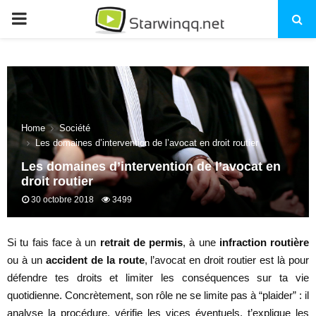
PRIMARY
MENU
Home
Société
Les domaines d’intervention de l’avocat en droit routier
Les domaines d’intervention de l’avocat en
droit routier
30 octobre 2018
3499
Si tu fais face à un
retrait de permis
, à une
infraction routière
ou à un
accident de la route
, l’avocat en droit routier est là pour
défendre tes droits et limiter les conséquences sur ta vie
quotidienne. Concrètement, son rôle ne se limite pas à “plaider” : il
analyse la procédure, vérifie les vices éventuels, t’explique les