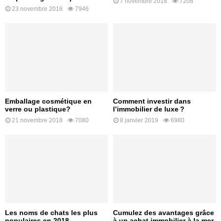
7 novembre 2018
7208
23 novembre 2018
7946
Emballage cosmétique en
Comment investir dans
verre ou plastique?
l’immobilier de luxe ?
21 novembre 2018
7080
8 janvier 2019
6980
Les noms de chats les plus
Cumulez des avantages grâce
populaires en 2018
à un achat immobilier à la mer