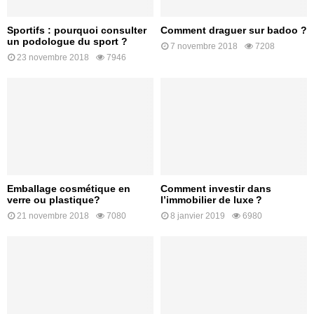
Sportifs : pourquoi consulter
Comment draguer sur badoo ?
un podologue du sport ?
7 novembre 2018
7208
23 novembre 2018
7946
Emballage cosmétique en
Comment investir dans
verre ou plastique?
l’immobilier de luxe ?
21 novembre 2018
7080
8 janvier 2019
6980