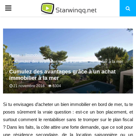
PRIMARY
MENU
Home
Immobilier
Cumulez des avantages grâce à un achat immobilier à la mer
Cumulez des avantages grâce à un achat
immobilier à la mer
21 novembre 2018
6304
Si tu envisages d’acheter un bien immobilier en bord de mer, tu te
poses sûrement la vraie question : est-ce un bon placement, et
surtout comment le rentabiliser sans te tromper sur le plan fiscal
? Dans les faits, la côte attire une forte demande, que ce soit pour
une résidence secondaire, de la location saisonnière ou un