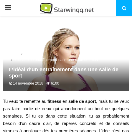
PRIMARY
MENU
Home
Sports
L’idéal d’un entraînement dans une salle de sport
L’idéal d’un entraînement dans une salle de
sport
14 novembre 2018
6100
Tu veux te remettre au
fitness
en
salle de sport
, mais tu ne veux
pas faire partie de ceux qui abandonnent au bout de quelques
semaines. Si tu es dans cette situation, tu as probablement
besoin d’un cadre clair, de repères concrets et de conseils
simples à appliquer dès tes premières séances. L’idée n’est pas