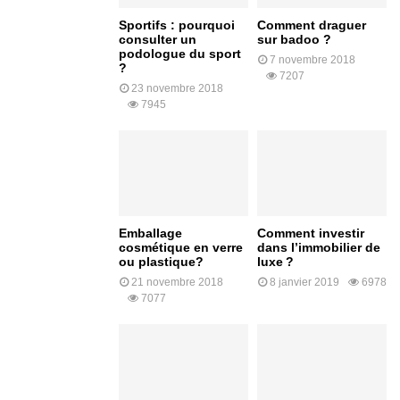
Sportifs : pourquoi
Comment draguer
consulter un
sur badoo ?
podologue du sport
7 novembre 2018
?
7207
23 novembre 2018
7945
Emballage
Comment investir
cosmétique en verre
dans l’immobilier de
ou plastique?
luxe ?
21 novembre 2018
8 janvier 2019
6978
7077