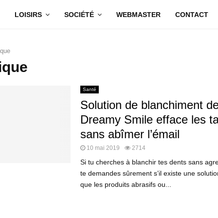
LOISIRS
SOCIÉTÉ
WEBMASTER
CONTACT
ique
ique
Santé
Solution de blanchiment de
Dreamy Smile efface les t
sans abîmer l’émail
10 mai 2019
2714
Si tu cherches à blanchir tes dents sans agre
te demandes sûrement s’il existe une soluti
que les produits abrasifs ou...