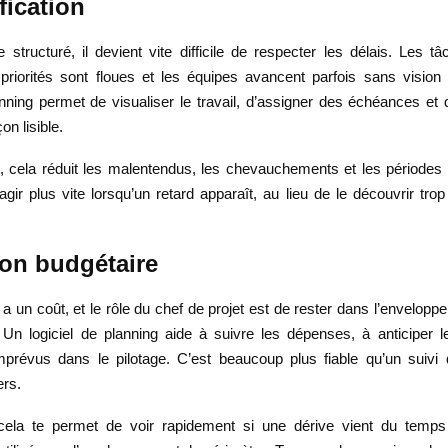
fication
structuré, il devient vite difficile de respecter les délais. Les t
s priorités sont floues et les équipes avancent parfois sans visi
anning permet de visualiser le travail, d’assigner des échéances et 
on lisible.
 cela réduit les malentendus, les chevauchements et les périodes d’
gir plus vite lorsqu’un retard apparaît, au lieu de le découvrir trop
ion budgétaire
a un coût, et le rôle du chef de projet est de rester dans l’envelopp
 Un logiciel de planning aide à suivre les dépenses, à anticiper l
imprévus dans le pilotage. C’est beaucoup plus fiable qu’un suivi
ers.
 cela te permet de voir rapidement si une dérive vient du temps