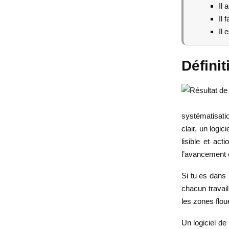
Il 
Il 
Il 
Définit
systématisatio
clair, un logi
lisible et act
l’avancement e
Si tu es dans
chacun travail
les zones flou
Un logiciel de