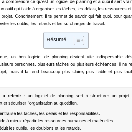
 à comprendre ce qu’est un logiciel de planning et à quoi il sert vraim
 un outil qui t’aide à organiser les tâches, les délais, les ressources 
 projet. Concrètement, il te permet de savoir qui fait quoi, pour qu
iter les oublis, les retards et les surcharges de travail.
Résumé
ique, un bon logiciel de planning devient vite indispensable dè
usieurs personnes, plusieurs tâches ou plusieurs échéances. Il ne r
jet, mais il la rend beaucoup plus claire, plus fiable et plus faci
l a retenir :
un logiciel de planning sert à structurer un projet,
et sécuriser l’organisation au quotidien.
centralise les tâches, les délais et les responsabilités.
aide à mieux répartir les ressources humaines et matérielles.
réduit les oublis, les doublons et les retards.