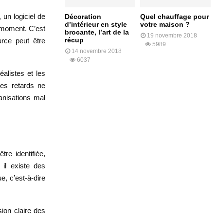
 un logiciel de
Décoration
Quel chauffage pour
d’intérieur en style
votre maison ?
 moment. C’est
brocante, l’art de la
19 novembre 2018
récup
urce peut être
5989
14 novembre 2018
6037
réalistes et les
les retards ne
anisations mal
re identifiée,
il existe des
e, c’est-à-dire
sion claire des