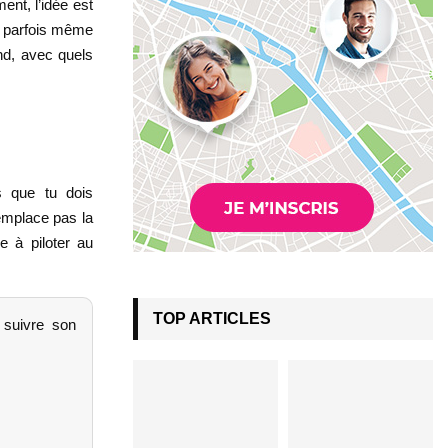
ent, l’idée est
et parfois même
and, avec quels
s que tu dois
emplace pas la
le à piloter au
TOP ARTICLES
 suivre son