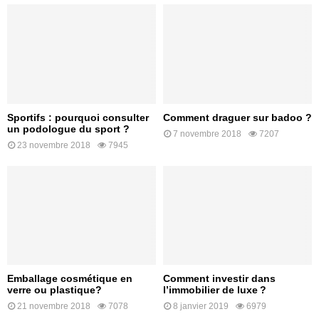
Sportifs : pourquoi consulter
Comment draguer sur badoo ?
un podologue du sport ?
7 novembre 2018
7207
23 novembre 2018
7945
Emballage cosmétique en
Comment investir dans
verre ou plastique?
l’immobilier de luxe ?
21 novembre 2018
7078
8 janvier 2019
6979