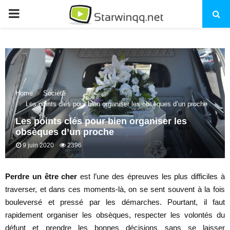
PRIMARY
MENU
Home
Société
Les points clés pour bien organiser les obsèques d’un proche
Les points clés pour bien organiser les
obsèques d’un proche
9 juin 2020
2396
Perdre un être cher
est l’une des épreuves les plus difficiles à
traverser, et dans ces moments-là, on se sent souvent à la fois
bouleversé et pressé par les démarches. Pourtant, il faut
rapidement organiser les obsèques, respecter les volontés du
défunt et prendre les bonnes décisions sans se laisser