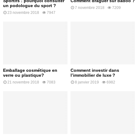
Sportifs : pourquoi consulter
Comment draguer sur badoo ?
un podologue du sport ?
7 novembre 2018
7209
23 novembre 2018
7947
Emballage cosmétique en
Comment investir dans
verre ou plastique?
l’immobilier de luxe ?
21 novembre 2018
7083
8 janvier 2019
6982