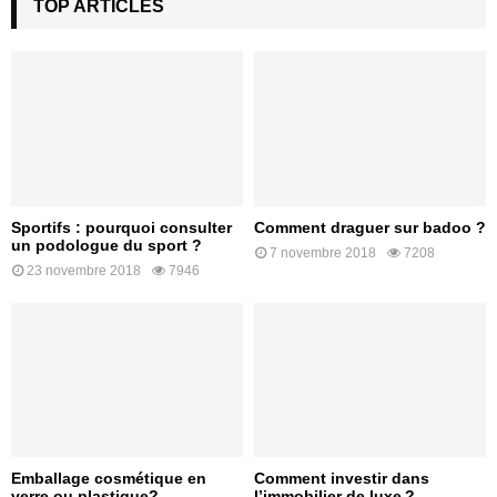
TOP ARTICLES
Sportifs : pourquoi consulter
Comment draguer sur badoo ?
un podologue du sport ?
7 novembre 2018
7208
23 novembre 2018
7946
Emballage cosmétique en
Comment investir dans
verre ou plastique?
l’immobilier de luxe ?