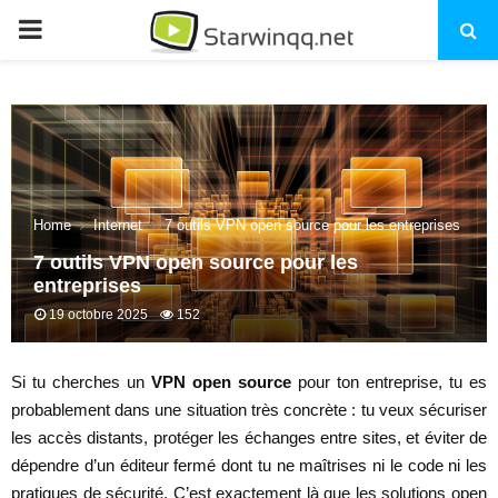
PRIMARY
MENU
Home
Internet
7 outils VPN open source pour les entreprises
7 outils VPN open source pour les
entreprises
19 octobre 2025
152
Si tu cherches un
VPN open source
pour ton entreprise, tu es
probablement dans une situation très concrète : tu veux sécuriser
les accès distants, protéger les échanges entre sites, et éviter de
dépendre d’un éditeur fermé dont tu ne maîtrises ni le code ni les
pratiques de sécurité. C’est exactement là que les solutions open