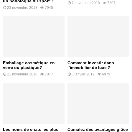
un podologue du sport ?
7 novembre 2018
7207
23 novembre 2018
7945
Emballage cosmétique en
Comment investir dans
verre ou plastique?
l’immobilier de luxe ?
21 novembre 2018
7077
8 janvier 2019
6979
Les noms de chats les plus
Cumulez des avantages grâce