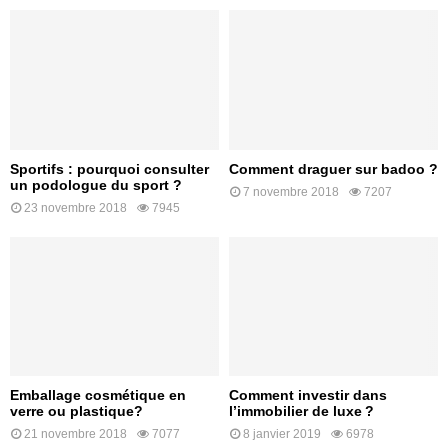
Sportifs : pourquoi consulter
Comment draguer sur badoo ?
un podologue du sport ?
7 novembre 2018
7207
23 novembre 2018
7945
Emballage cosmétique en
Comment investir dans
verre ou plastique?
l’immobilier de luxe ?
21 novembre 2018
7077
8 janvier 2019
6978