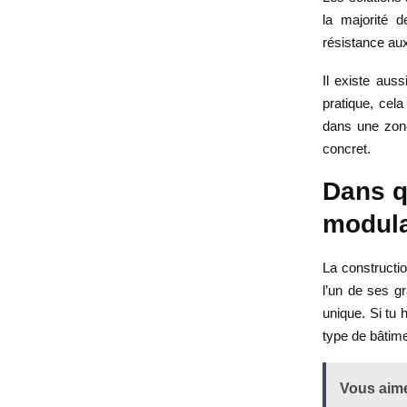
la majorité 
résistance aux
Il existe aus
pratique, cela
dans une zone 
concret.
Dans qu
modula
La constructio
l’un de ses g
unique. Si tu 
type de bâtime
Vous aime