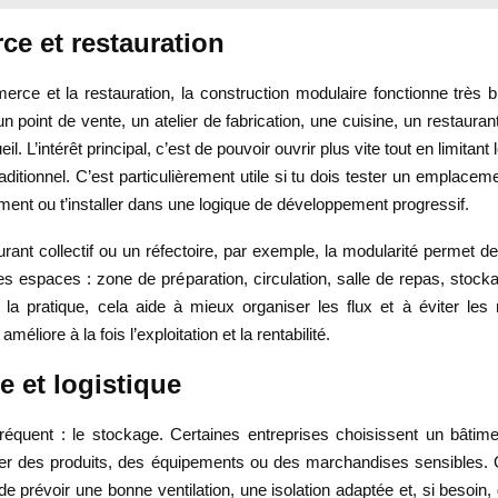
e et restauration
rce et la restauration, la construction modulaire fonctionne très b
un point de vente, un atelier de fabrication, une cuisine, un restaura
l. L’intérêt principal, c’est de pouvoir ouvrir plus vite tout en limitant 
aditionnel. C’est particulièrement utile si tu dois tester un emplacem
ement ou t’installer dans une logique de développement progressif.
rant collectif ou un réfectoire, par exemple, la modularité permet 
s espaces : zone de préparation, circulation, salle de repas, stocka
 la pratique, cela aide à mieux organiser les flux et à éviter les
 améliore à la fois l’exploitation et la rentabilité.
e et logistique
réquent : le stockage. Certaines entreprises choisissent un bâtime
er des produits, des équipements ou des marchandises sensibles.
de prévoir une bonne ventilation, une isolation adaptée et, si besoin, 