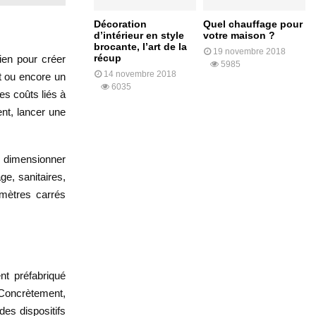
Décoration
Quel chauffage pour
d’intérieur en style
votre maison ?
brocante, l’art de la
19 novembre 2018
récup
ien pour créer
5985
14 novembre 2018
nt ou encore un
6035
les coûts liés à
ent, lancer une
de dimensionner
ge, sanitaires,
 mètres carrés
nt préfabriqué
 Concrètement,
des dispositifs