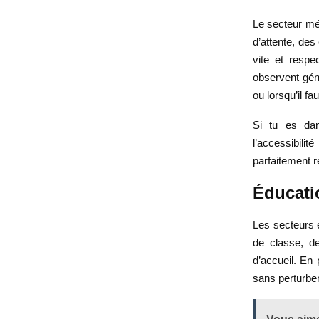
Le secteur méd
d’attente, des
vite et respe
observent gén
ou lorsqu’il fa
Si tu es dans
l’accessibili
parfaitement r
Éducati
Les secteurs é
de classe, d
d’accueil. En 
sans perturber