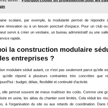
rez aussi :
Pourquoi choisir un professionnel pour les tra
ain
ine scolaire, par exemple, la modularité permet de répondre
à une rénovation ou à un besoin ponctuel d’espace. Pour un club ou
 peut servir à créer un vestiaire, un bureau administratif ou une sa
ervice rapide.
oi la construction modulaire sédu
les entreprises ?
tion modulaire séduit autant, ce n’est pas seulement parce qu’elle es
e qu’elle répond à plusieurs contraintes très concrètes que re
urd’hui : budget, délais, flexibilité et continuité d’activité.
 elle permet souvent de mieux maîtriser les coûts. Comme une gr
alisée en usine, les aléas du chantier sont limités. Cela réduit les ri
éo, à l’organisation du site ou aux retards de coordination. Dans le