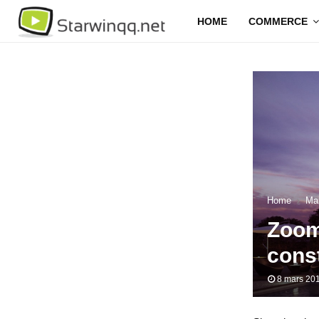
HOME
COMMERCE
Home
Ma
Zoom 
cons
8 mars 20