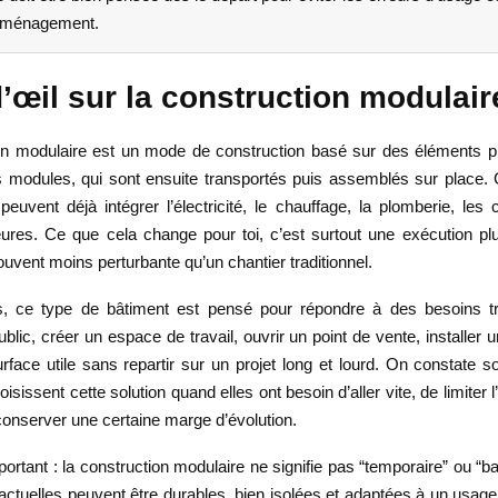
aménagement.
’œil sur la construction modulair
on modulaire est un mode de construction basé sur des éléments p
s modules, qui sont ensuite transportés puis assemblés sur place.
uvent déjà intégrer l’électricité, le chauffage, la plomberie, les 
rieures. Ce que cela change pour toi, c’est surtout une exécution pl
ouvent moins perturbante qu’un chantier traditionnel.
s, ce type de bâtiment est pensé pour répondre à des besoins t
public, créer un espace de travail, ouvrir un point de vente, installer u
rface utile sans repartir sur un projet long et lourd. On constate 
isissent cette solution quand elles ont besoin d’aller vite, de limiter 
conserver une certaine marge d’évolution.
portant : la construction modulaire ne signifie pas “temporaire” ou 
actuelles peuvent être durables, bien isolées et adaptées à un usage