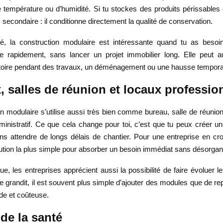
 température ou d’humidité. Si tu stockes des produits périssables 
s secondaire : il conditionne directement la qualité de conservation.
té, la construction modulaire est intéressante quand tu as beso
e rapidement, sans lancer un projet immobilier long. Elle peut a
itoire pendant des travaux, un déménagement ou une hausse temporair
, salles de réunion et locaux professio
n modulaire s’utilise aussi très bien comme bureau, salle de réunio
nistratif. Ce que cela change pour toi, c’est que tu peux créer un 
ans attendre de longs délais de chantier. Pour une entreprise en cro
ution la plus simple pour absorber un besoin immédiat sans désorganis
ue, les entreprises apprécient aussi la possibilité de faire évoluer l
ipe grandit, il est souvent plus simple d’ajouter des modules que de re
de et coûteuse.
de la santé