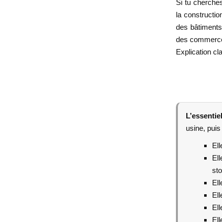
Si tu cherches
la constructio
des bâtiments 
des commerces
Explication cla
L’essentie
usine, puis
Ell
El
st
Ell
Ell
Ell
Ell