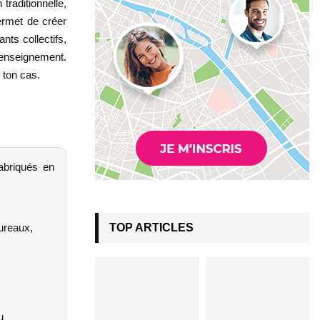
traditionnelle,
permet de créer
nts collectifs,
’enseignement.
s ton cas.
abriqués en
ureaux,
TOP ARTICLES
u