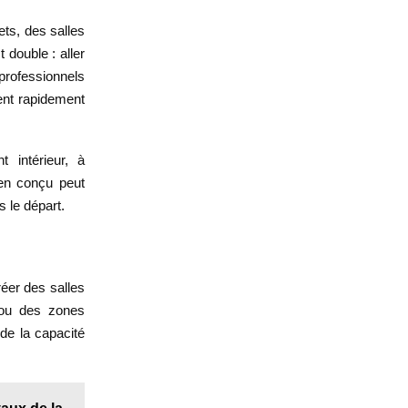
ets, des salles
 double : aller
professionnels
ent rapidement
t intérieur, à
ien conçu peut
s le départ.
réer des salles
 ou des zones
 de la capacité