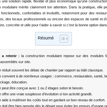
 une solution rapide, flexible et plus économique qu’une construction 
n modulaire mérite clairement ton attention. Dans la pratique, elle 
fonctionnels, confortables et évolutifs, notamment pour des restaura
, des locaux professionnels ou encore des espaces de santé et d
ire, concrète et utile pour t’aider à savoir si c’est la bonne option dan
Résumé
l a retenir :
la construction modulaire repose sur des modules f
 assemblés sur site.
e réduit souvent les délais de chantier par rapport au bâti classique.
le convient à de nombreux usages : commerce, restauration, santé, b
ockage, éducation.
e peut être conçue avec 1 ou 2 étages selon le besoin.
e offre une vraie souplesse d’évolution si ton activité grandit.
e aide à maîtriser les coûts tout en gardant un bon niveau de confort.
e doit être bien pensée dès le départ pour éviter les erreurs d’usage o