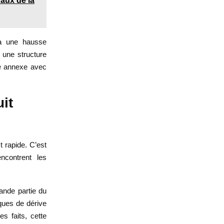
vaux de la
 à une hausse
 une structure
lle annexe avec
it
t rapide. C’est
ncontrent les
ande partie du
sques de dérive
s faits, cette