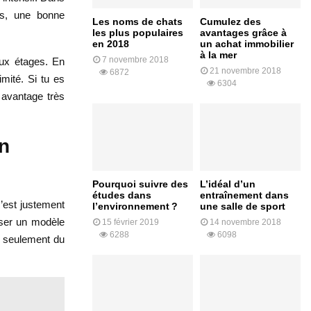
ts, une bonne
Les noms de chats
Cumulez des
les plus populaires
avantages grâce à
en 2018
un achat immobilier
à la mer
7 novembre 2018
eux étages. En
21 novembre 2018
6872
imité. Si tu es
6304
n avantage très
on
Pourquoi suivre des
L’idéal d’un
études dans
entraînement dans
c’est justement
l’environnement ?
une salle de sport
oser un modèle
15 février 2019
14 novembre 2018
6288
6098
as seulement du