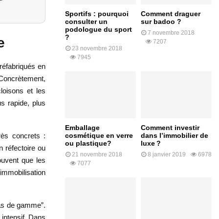
Sportifs : pourquoi
Comment draguer
consulter un
sur badoo ?
podologue du sport
7 novembre 2018
?
e
7207
23 novembre 2018
7945
réfabriqués en
 Concrètement,
cloisons et les
us rapide, plus
Emballage
Comment investir
rès concrets :
cosmétique en verre
dans l’immobilier de
ou plastique?
luxe ?
n réfectoire ou
21 novembre 2018
8 janvier 2019
6978
souvent que les
7077
l’immobilisation
“bas de gamme”.
 intensif. Dans