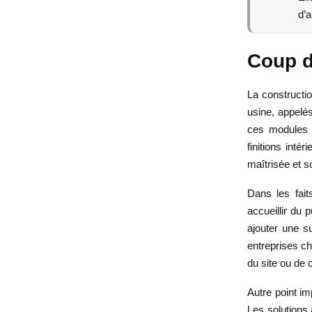
d’
Coup d
La constructi
usine, appelé
ces modules pe
finitions inté
maîtrisée et s
Dans les fait
accueillir du 
ajouter une su
entreprises cho
du site ou de 
Autre point im
Les solutions 