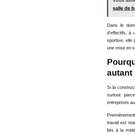
Vous aime
salle de b
Dans le doma
d’effectifs, 
sportive, elle
une mise en s
Pourqu
autant 
Si la construc
surtout parc
entreprises aujo
Premièrement,
travail est ré
liés à la mét