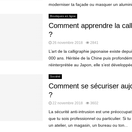
moderniser ta façade ou masquer un alumini
Boutiques en ligne
Comment apprendre la call
?
26 novembre 2018
2841
L’art de la calligraphie japonaise existe depu
000 ans. Héritée de la Chine puis profondé
réinterprétée au Japon, elle s’est développée
Société
Comment se sécuriser aujo
?
22 novembre 2018
3602
La sécurité anti-intrusion est une préoccupat
que tu sois professionnel ou particulier. Si t
un atelier, un magasin, un bureau ou ton...