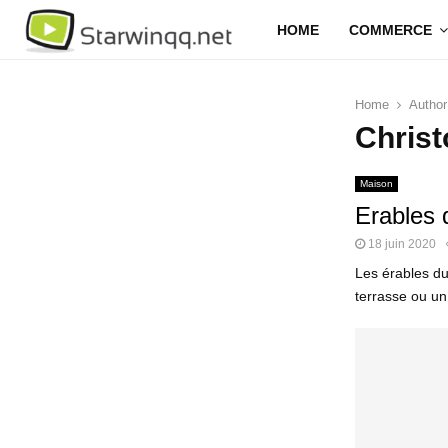
HOME
COMMERCE
Home
Autho
Chris
Maison
Erables d
18 juin 2020
Les érables du
terrasse ou un 