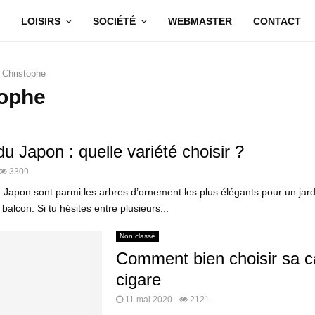
LOISIRS
SOCIÉTÉ
WEBMASTER
CONTACT
r
Christophe
tophe
u Japon : quelle variété choisir ?
3309
 Japon sont parmi les arbres d’ornement les plus élégants pour un jard
balcon. Si tu hésites entre plusieurs...
Non classé
Comment bien choisir sa c
cigare
11 mai 2020
2121