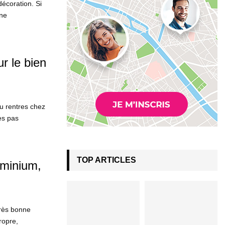
décoration. Si
nne
ur le bien
u rentres chez
es pas
TOP ARTICLES
uminium,
très bonne
ropre,