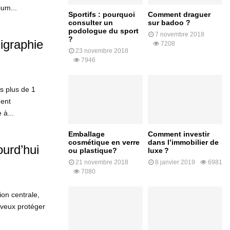
um...
Sportifs : pourquoi
Comment draguer
consulter un
sur badoo ?
podologue du sport
7 novembre 2018
?
igraphie
7208
23 novembre 2018
7946
is plus de 1
ment
 à...
Emballage
Comment investir
cosmétique en verre
dans l’immobilier de
urd’hui
ou plastique?
luxe ?
21 novembre 2018
8 janvier 2019
6981
7080
ion centrale,
u veux protéger