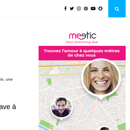
in, une
ave à