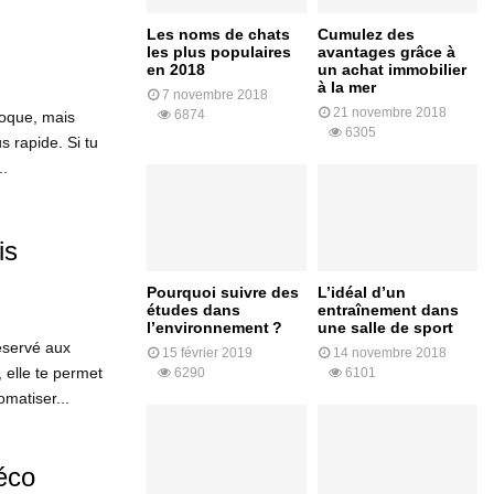
Les noms de chats
Cumulez des
les plus populaires
avantages grâce à
en 2018
un achat immobilier
à la mer
7 novembre 2018
21 novembre 2018
6874
oque, mais
6305
 rapide. Si tu
..
is
Pourquoi suivre des
L’idéal d’un
études dans
entraînement dans
l’environnement ?
une salle de sport
éservé aux
15 février 2019
14 novembre 2018
 elle te permet
6290
6101
matiser...
éco