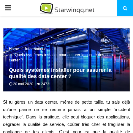
PRIMARY
MENU
Home
Informatique
Quels systèmes installer pour assurer la qualité des data
center ?
Quels systèmes installer pour assurer la
qualité des data center ?
20 mai 2020
2473
Si tu gères un data center, même de petite taille, tu sais déjà
qu’une panne ne se résume jamais à un simple “incident
technique”. Dans la pratique, elle peut bloquer des applications,
dégrader la qualité de service, coûter très cher et fragiliser la
confiance de tes clients. C’est pour ça que la qualité de