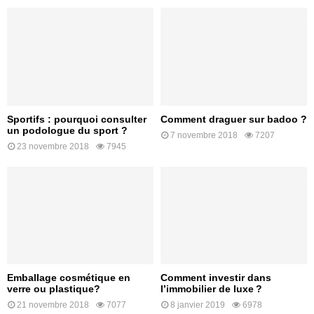
Sportifs : pourquoi consulter
Comment draguer sur badoo ?
un podologue du sport ?
7 novembre 2018
7207
23 novembre 2018
7945
Emballage cosmétique en
Comment investir dans
verre ou plastique?
l’immobilier de luxe ?
21 novembre 2018
7077
8 janvier 2019
6978