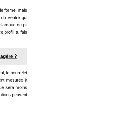
de forme, mais
 du ventre qui
d’amour, du pli
profil, tu fais
agère ?
al, le bourrelet
vent mesurée à
ique sera moins
lutions peuvent