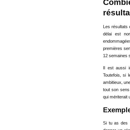
Combie
résulta
Les résultats
délai est no
endommagées.
premières sema
12 semaines s
Il est aussi
Toutefois, si 
ambitieux, un
tout son sens 
qui mériterait
Exemple
Si tu as des