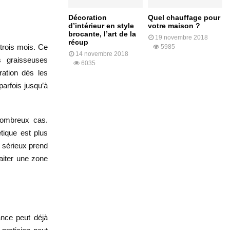
Décoration
Quel chauffage pour
d’intérieur en style
votre maison ?
brocante, l’art de la
19 novembre 2018
récup
trois mois. Ce
5985
14 novembre 2018
s graisseuses
6035
ation dès les
parfois jusqu’à
nombreux cas.
étique est plus
 sérieux prend
raiter une zone
nce peut déjà