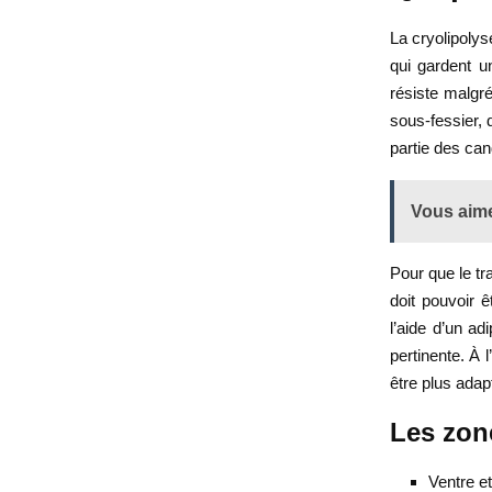
La cryolipoly
qui gardent u
résiste malgré
sous-fessier, 
partie des can
Vous aime
Pour que le tra
doit pouvoir 
l’aide d’un ad
pertinente. À 
être plus adap
Les zone
Ventre e