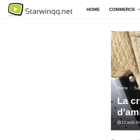
HOME
COMMERCE
Home
Sa
La cr
d’am
12 août 2