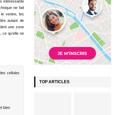
ès intéressante
chnique ne fait
le ventre, les
tire autant de
ardent une zone
, ce qu’elle ne
des cellules
TOP ARTICLES
t bien