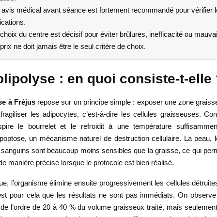
 avis médical avant séance est fortement recommandé pour vérifier l
ications.
choix du centre est décisif pour éviter brûlures, inefficacité ou mauva
prix ne doit jamais être le seul critère de choix.
lipolyse : en quoi consiste-t-elle
se à Fréjus
repose sur un principe simple : exposer une zone graisse
fragiliser les adipocytes, c’est-à-dire les cellules graisseuses. C
spire le bourrelet et le refroidit à une température suffisamm
apoptose, un mécanisme naturel de destruction cellulaire. La peau, 
 sanguins sont beaucoup moins sensibles que la graisse, ce qui perme
de manière précise lorsque le protocole est bien réalisé.
ue, l’organisme élimine ensuite progressivement les cellules détruite
’est pour cela que les résultats ne sont pas immédiats. On observ
 de l’ordre de 20 à 40 % du volume graisseux traité, mais seulemen