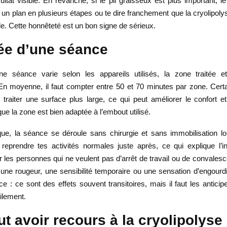
ltat visible. En revanche, si le pli graisseux est plus important, le
n plan en plusieurs étapes ou te dire franchement que la cryolipoly
le. Cette honnêteté est un bon signe de sérieux.
ée d’une séance
e séance varie selon les appareils utilisés, la zone traitée et
 En moyenne, il faut compter entre 50 et 70 minutes par zone. Certai
traiter une surface plus large, ce qui peut améliorer le confort et 
que la zone est bien adaptée à l’embout utilisé.
que, la séance se déroule sans chirurgie et sans immobilisation l
reprendre tes activités normales juste après, ce qui explique l’in
 les personnes qui ne veulent pas d’arrêt de travail ou de convalesc
r une rougeur, une sensibilité temporaire ou une sensation d’engour
e : ce sont des effets souvent transitoires, mais il faut les antici
tilement.
t avoir recours à la cryolipolyse