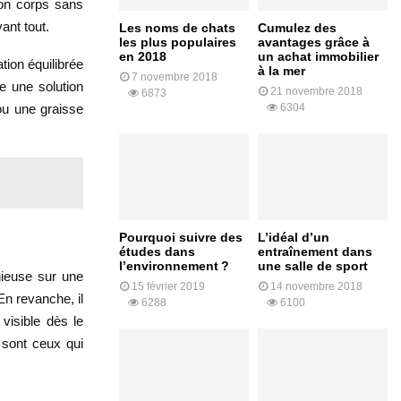
 ton corps sans
ant tout.
Les noms de chats
Cumulez des
les plus populaires
avantages grâce à
en 2018
un achat immobilier
tion équilibrée
à la mer
7 novembre 2018
e une solution
21 novembre 2018
6873
ou une graisse
6304
Pourquoi suivre des
L’idéal d’un
études dans
entraînement dans
l’environnement ?
une salle de sport
nieuse sur une
15 février 2019
14 novembre 2018
En revanche, il
6288
6100
visible dès le
 sont ceux qui