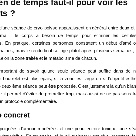
n de temps faut-il pour voir les
ts ?
 d’une séance de cryolipolyse apparaissent en général entre deux et 
rmal : le corps a besoin de temps pour éliminer les cellule
 En pratique, certaines personnes constatent un début d’amélior
ines, mais le rendu final se juge plutôt après plusieurs semaines, 
elon la zone traitée et le métabolisme de chacun.
 important de savoir qu’une seule séance peut suffire dans de 
le bourrelet est plus épais, si la zone est large ou si l’objectif esth
e deuxième séance peut être proposée. C’est justement là qu’un bilan
: il permet d’éviter de promettre trop, mais aussi de ne pas sous-t
 un protocole complémentaire.
 concret
 poignées d’amour modérées et une peau encore tonique, une séa