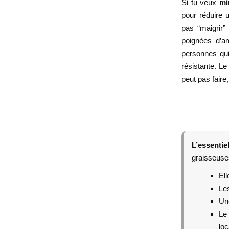
Si tu veux
mi
pour réduire u
pas “maigrir”
poignées d’am
personnes qui 
résistante. Le
peut pas faire
L’essentiel
graisseuses
Ell
Les
Un
Le
loc