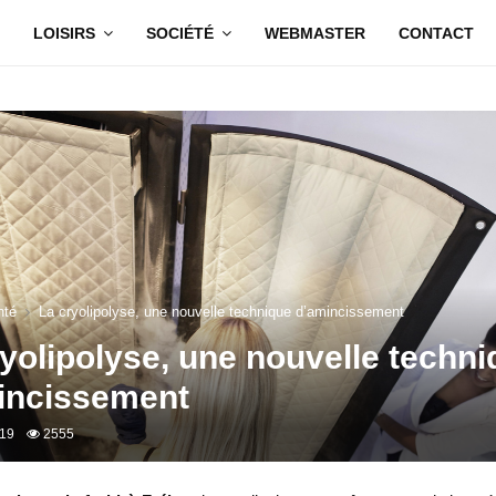
LOISIRS
SOCIÉTÉ
WEBMASTER
CONTACT
nté
La cryolipolyse, une nouvelle technique d’amincissement
yolipolyse, une nouvelle techn
incissement
019
2555