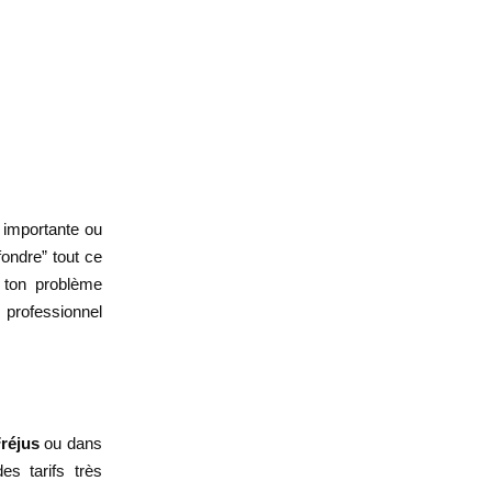
e importante ou
fondre” tout ce
i ton problème
 professionnel
Fréjus
ou dans
es tarifs très