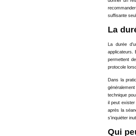
donner un résu
recommander u
suffisante seu
La dur
La durée d’un
applicateurs.
permettent de 
protocole lors
Dans la prati
généralement 
technique pour
il peut existe
après la séanc
s’inquiéter inu
Qui peu