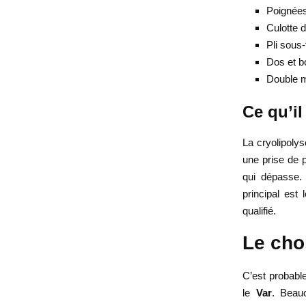
Poignée
Culotte 
Pli sous-
Dos et b
Double 
Ce qu’il
La cryolipolys
une prise de p
qui dépasse. 
principal est
qualifié.
Le cho
C’est probable
le
Var
. Beauc