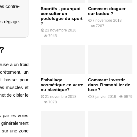
es contre-
Sportifs : pourquoi
Comment draguer
consulter un
sur badoo ?
podologue du sport
7 novembre 2018
is réglage.
?
7207
23 novembre 2018
7945
 ?
use à un froid
oncrètement, un
ent basse pour
Emballage
Comment investir
cosmétique en verre
dans l’immobilier de
les muscles et
ou plastique?
luxe ?
t de cibler le
21 novembre 2018
8 janvier 2019
6979
7078
s par les voies
e généralement
t sur une zone