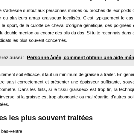
se s’adresse surtout aux personnes minces ou proches de leur poids 
n ou plusieurs amas graisseux localisés. C’est typiquement le cas
 le sport, de la culotte de cheval d’origine génétique, des poignées 
du double menton ou encore des plis du dos. Si tu te reconnais dans ce 
didats les plus souvent concernés.
rez aussi :
Personne âgée, comment obtenir une aide-mén
itement soit efficace, il faut un minimum de graisse à traiter. En génér
être saisi correctement et présenter une épaisseur suffisante, sou
ipomètre. Dans les faits, si le tissu graisseux est trop fin, la techn
l’inverse, si la graisse est trop abondante ou mal répartie, d’autres so
tées.
s les plus souvent traitées
t bas-ventre