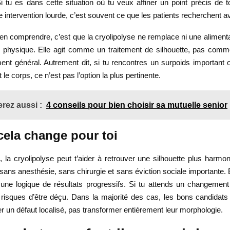
Si tu es dans cette situation où tu veux affiner un point précis de
 intervention lourde, c’est souvent ce que les patients recherchent av
bien comprendre, c’est que la cryolipolyse ne remplace ni une alimenta
té physique. Elle agit comme un traitement de silhouette, pas comm
ent général. Autrement dit, si tu rencontres un surpoids important 
t le corps, ce n’est pas l’option la plus pertinente.
rez aussi :
4 conseils pour bien choisir sa mutuelle senior
cela change pour toi
 la cryolipolyse peut t’aider à retrouver une silhouette plus harmo
sans anesthésie, sans chirurgie et sans éviction sociale importante. 
 une logique de résultats progressifs. Si tu attends un changement 
 risques d’être déçu. Dans la majorité des cas, les bons candidats
er un défaut localisé, pas transformer entièrement leur morphologie.