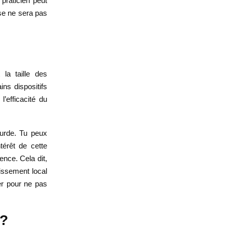
 praticien peut
se ne sera pas
 la taille des
ns dispositifs
l’efficacité du
ourde. Tu peux
térêt de cette
ence. Cela dit,
dissement local
per pour ne pas
 ?