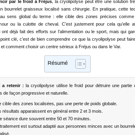
ncir par le froid à Fréjus
, la cryolipolyse peut être une solution tr
n bourrelet graisseux localisé sans chirurgie. En pratique, cette te
 au sens global du terme : elle cible des zones précises comme 
our ou la culotte de cheval. C’est justement pour cela qu’elle at
ont déjà fait des efforts sur l’alimentation ou le sport, mais qui g
 point clé, c’est de bien comprendre ce que la cryolipolyse peut faire
, et comment choisir un centre sérieux à Fréjus ou dans le Var.
Résumé
 a retenir :
la cryolipolyse utilise le froid pour détruire une partie 
 de façon progressive et naturelle.
e cible des zones localisées, pas une perte de poids globale.
 résultats apparaissent en général entre 2 et 3 mois.
e séance dure souvent entre 50 et 70 minutes.
 traitement est surtout adapté aux personnes minces avec un bourrele
alisé.