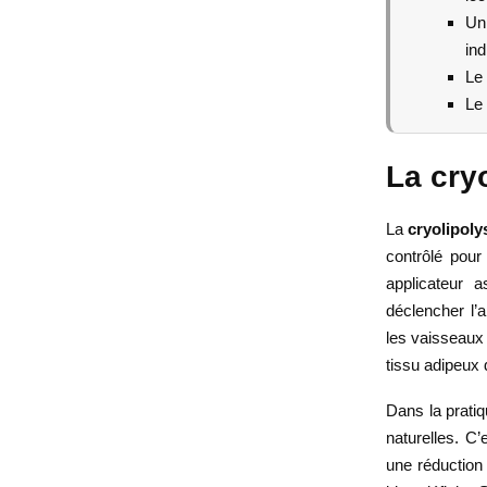
Un
ind
Le 
Le 
La cryo
La
cryolipoly
contrôlé pour 
applicateur a
déclencher l’
les vaisseaux
tissu adipeux 
Dans la pratiq
naturelles. C
une réduction