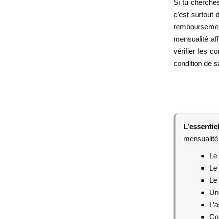
Si tu cherches
c’est surtout 
remboursement
mensualité aff
vérifier les c
condition de sa
L’essentie
mensualité e
Le 
Le 
Le 
Une
L’a
Com