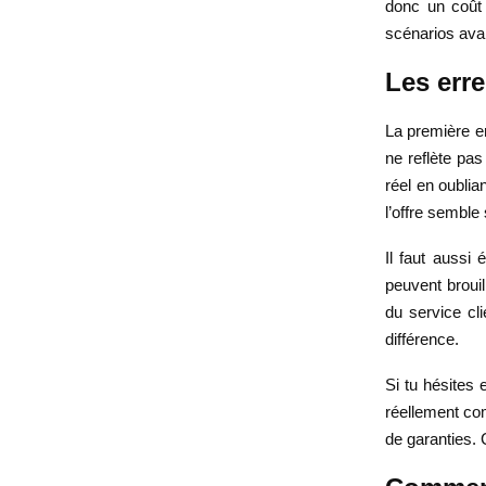
donc un coût 
scénarios avan
Les erre
La première er
ne reflète pas
réel en oublia
l’offre semble
Il faut aussi
peuvent brouil
du service cli
différence.
Si tu hésites
réellement c
de garanties. 