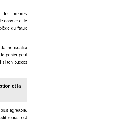
ec les mêmes
e dossier et le
 piège du “taux
t de mensualité
 le papier peut
i si ton budget
tion et la
 plus agréable,
édit réussi est