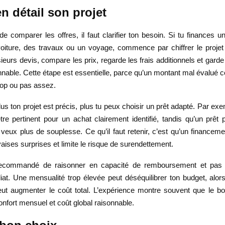
en détail son projet
comparer les offres, il faut clarifier ton besoin. Si tu finances u
ture, des travaux ou un voyage, commence par chiffrer le projet 
eurs devis, compare les prix, regarde les frais additionnels et gard
nnable. Cette étape est essentielle, parce qu’un montant mal évalué 
rop ou pas assez.
lus ton projet est précis, plus tu peux choisir un prêt adapté. Par exe
tre pertinent pour un achat clairement identifié, tandis qu’un prêt
 veux plus de souplesse. Ce qu’il faut retenir, c’est qu’un financeme
aises surprises et limite le risque de surendettement.
 recommandé de raisonner en capacité de remboursement et pas
at. Une mensualité trop élevée peut déséquilibrer ton budget, alor
eut augmenter le coût total. L’expérience montre souvent que le bo
onfort mensuel et coût global raisonnable.