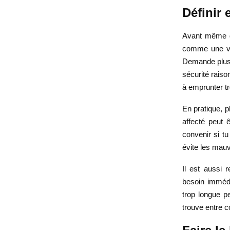
Définir 
Avant même de 
comme une voi
Demande plusi
sécurité raiso
à emprunter t
En pratique, p
affecté peut ê
convenir si tu
évite les mauv
Il est aussi
besoin immédi
trop longue p
trouve entre c