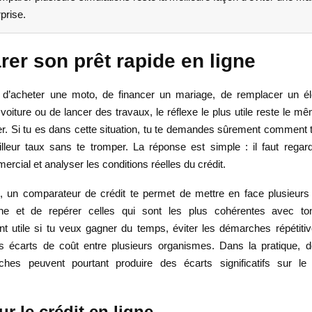
prise.
er son prêt rapide en ligne
e d’acheter une moto, de financer un mariage, de remplacer un é
voiture ou de lancer des travaux, le réflexe le plus utile reste le 
er. Si tu es dans cette situation, tu te demandes sûrement comment t
lleur taux sans te tromper. La réponse est simple : il faut regar
rcial et analyser les conditions réelles du crédit.
 un comparateur de crédit te permet de mettre en face plusieurs 
gne et de repérer celles qui sont les plus cohérentes avec ton 
nt utile si tu veux gagner du temps, éviter les démarches répétitive
s écarts de coût entre plusieurs organismes. Dans la pratique, d
ches peuvent pourtant produire des écarts significatifs sur le 
r le crédit en ligne