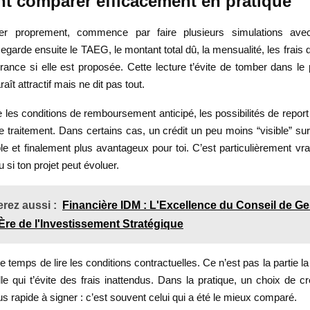
 comparer efficacement en pratique
er proprement, commence par faire plusieurs simulations av
garde ensuite le TAEG, le montant total dû, la mensualité, les frais d
rance si elle est proposée. Cette lecture t’évite de tomber dans le
raît attractif mais ne dit pas tout.
ie les conditions de remboursement anticipé, les possibilités de repor
de traitement. Dans certains cas, un crédit un peu moins “visible” sur
le et finalement plus avantageux pour toi. C’est particulièrement vra
u si ton projet peut évoluer.
rez aussi :
Financière IDM : L'Excellence du Conseil de Ges
Ère de l'Investissement Stratégique
le temps de lire les conditions contractuelles. Ce n’est pas la partie la
le qui t’évite des frais inattendus. Dans la pratique, un choix de cr
us rapide à signer : c’est souvent celui qui a été le mieux comparé.