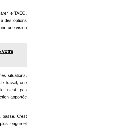
mparer le TAEG,
s à des options
nne une vision
 votre
nes situations,
e travail, une
lle n’est pas
ection apportée
s basse. C’est
plus longue et