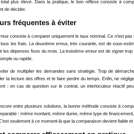
total plus élevé. Dans la pratique, le bon réflexe consiste à comp
t de décider.
urs fréquentes à éviter
reur consiste à comparer uniquement le taux nominal. Ce n’est pas su
 tous les frais. La deuxième erreur, très courante, est de sous-est
nt les dépenses fixes du mois. La troisième erreur est de signer trop
 simple ou rapide.
 éviter de multiplier les demandes sans stratégie. Trop de démarch
ler ta lecture des offres et te faire perdre du temps. Enfin, ne néglige
ent : en cas de question sur le contrat, un interlocuteur réactif peut
 encore entre plusieurs solutions, la bonne méthode consiste à compa
omparable : même montant, même durée, même type de financement
C’est seulement à ce moment-là que la comparaison devient fiable et u