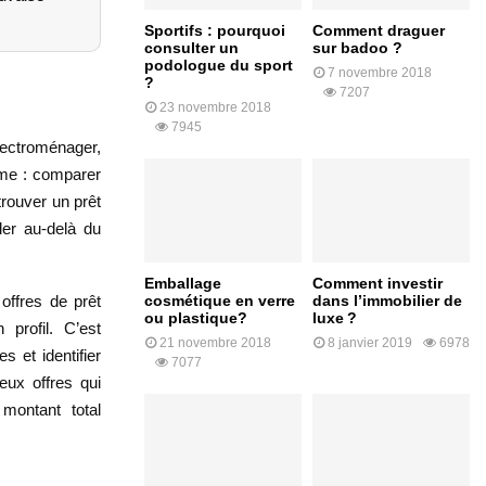
Sportifs : pourquoi
Comment draguer
consulter un
sur badoo ?
podologue du sport
7 novembre 2018
?
7207
23 novembre 2018
7945
lectroménager,
même : comparer
rouver un prêt
der au-delà du
Emballage
Comment investir
offres de prêt
cosmétique en verre
dans l’immobilier de
ou plastique?
luxe ?
profil. C’est
21 novembre 2018
8 janvier 2019
6978
s et identifier
7077
eux offres qui
montant total