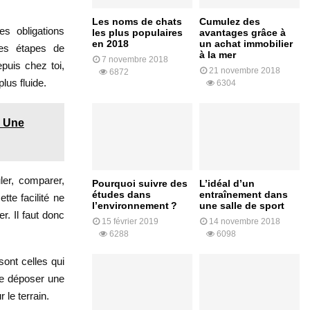
Les noms de chats
Cumulez des
s obligations
les plus populaires
avantages grâce à
en 2018
un achat immobilier
mes étapes de
à la mer
7 novembre 2018
epuis chez toi,
21 novembre 2018
6872
lus fluide.
6304
: Une
ler, comparer,
Pourquoi suivre des
L’idéal d’un
études dans
entraînement dans
tte facilité ne
l’environnement ?
une salle de sport
r. Il faut donc
15 février 2019
14 novembre 2018
6288
6098
sont celles qui
de déposer une
 le terrain.