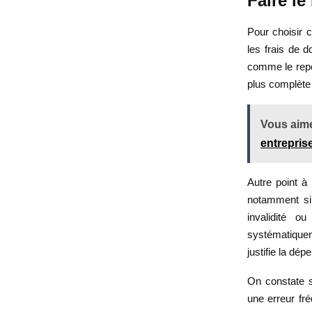
Faire le
Pour choisir c
les frais de d
comme le repo
plus complète 
Vous aime
entrepris
Autre point à 
notamment si 
invalidité o
systématiqueme
justifie la dé
On constate s
une erreur fr