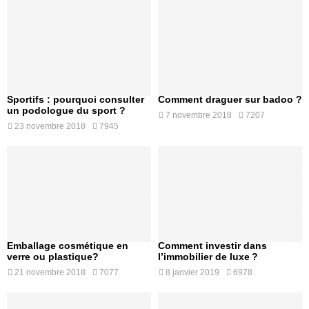
Sportifs : pourquoi consulter
Comment draguer sur badoo ?
un podologue du sport ?
7 novembre 2018
7207
23 novembre 2018
7945
Emballage cosmétique en
Comment investir dans
verre ou plastique?
l’immobilier de luxe ?
21 novembre 2018
7077
8 janvier 2019
6978